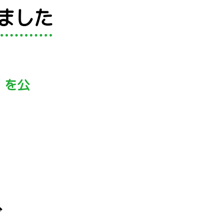
ました
』を公
ブ