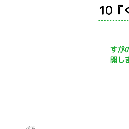
10
すが
開し
検