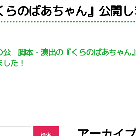
『くらのばあちゃん』公開し
カ
テ
ゴ
リ
ー
の公 脚本・演出の『くらのばあちゃん
ました！
アーカイ