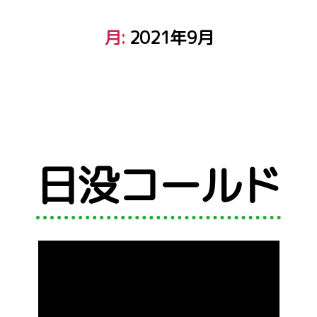
月:
2021年9月
日没コールド
カ
テ
ゴ
リ
ー